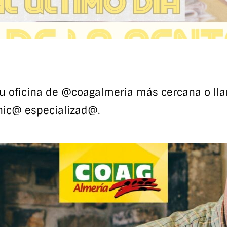
u oficina de
@coagalmeria
más cercana o lla
nic@ especializad@.