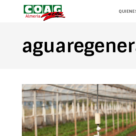
QUIENE
aguaregene