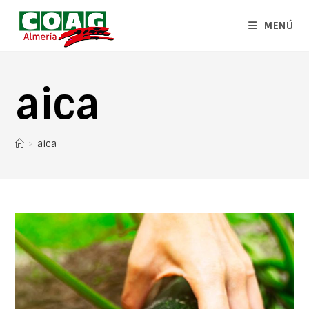
MENÚ
aica
>
aica