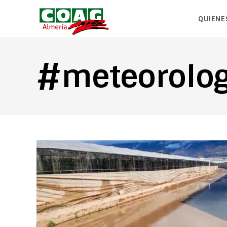
QUIENE
#meteorolog