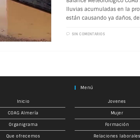
Balance Meteorológico COAG A
lluvias acumuladas en la pr
están causando ya daños, de
SIN COMENTARIOS
Menú
Inicio
Jovenes
COAG Almería
Mujer
Organigrama
Formación
Que ofrecemos
Relaciones laborale