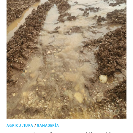
AGRICULTURA
/
GANADERÍA