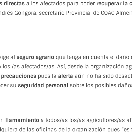
 directas
a los afectados para poder
recuperar la 
drés Góngora, secretario Provincial de COAG Almerí
xige al
seguro agrario
que tenga en cuenta el daño 
 los /as afectados/as. Así, desde la organización ag
 precauciones
pues la
alerta
aún no ha sido desacti
ecer su
seguridad personal
sobre los posibles daños
un
llamamiento
a todos/as los/as agricultores/as a
lquiera de las oficinas de la organización pues “es