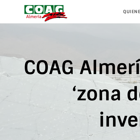
QUIEN
COAG Almerí
‘zona d
inve